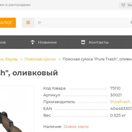
ии и распродажи
За
ТАЛОГ
ров
Новинки
Контакты
ки, баулы
Поясные сумки
Поясная сумка "Pure Trash", олив
sh", оливковый
Код товара
75110
Артикул
30021
Производитель
PureTrash
EAN
40446330
Вес
0.325 кг
Очень мало