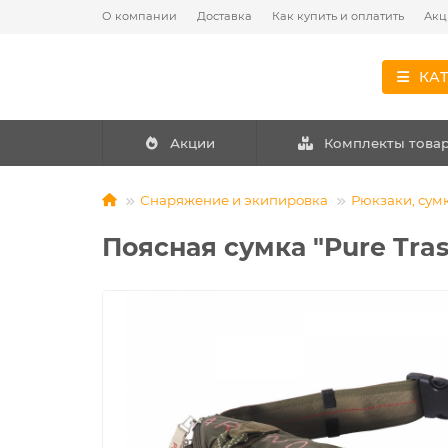
О компании
Доставка
Как купить и оплатить
Акц
КА
Акции
Комплекты това
Снаряжение и экипировка
Рюкзаки, сум
Поясная сумка "Pure Tra