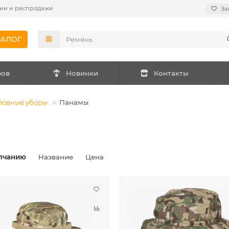
ии и распродажи
За
ТАЛОГ
ров
Новинки
Контакты
ловные уборы
Панамы
лчанию
Название
Цена