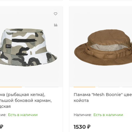
 продаж!
Лидер продаж!
ма (рыбацкая кепка),
Панама "Mesh Boonie" цве
льшой боковой карман,
койота
дская
Есть в наличии
Есть в наличии
 ₽
1530 ₽