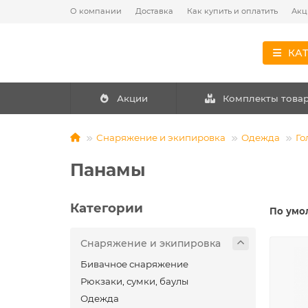
О компании
Доставка
Как купить и оплатить
Акц
КА
Акции
Комплекты това
Снаряжение и экипировка
Одежда
Го
Панамы
Категории
По умо
Снаряжение и экипировка
Бивачное снаряжение
Рюкзаки, сумки, баулы
Одежда