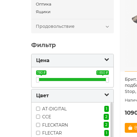
Оптика
Ящики
Продовольствие
Фильтр
Цена
780 ₽
1 850 ₽
Брит
подбо
Stop
Цвет
AT-DIGITAL
1
1090
CCE
2
FLECKTARN
2
В
FLECTAR
1