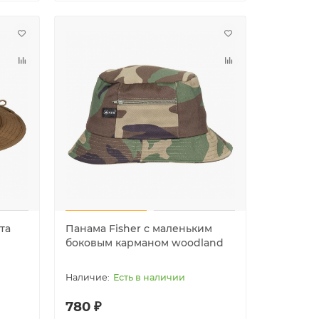
Лидер продаж!
Лидер пр
та
Панама Fisher с маленьким
боковым карманом woodland
Есть в наличии
780 ₽