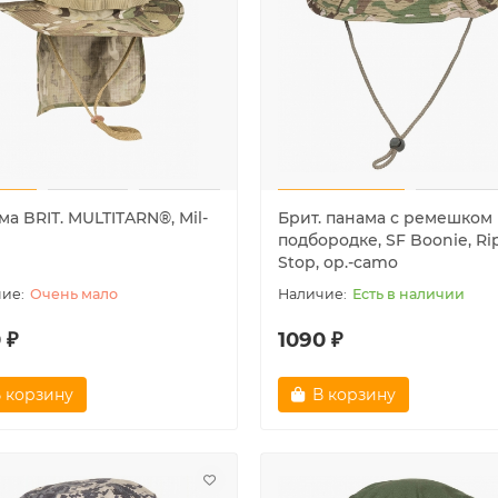
а BRIT. MULTITARN®, Mil-
Брит. панама с ремешком
подбородке, SF Boonie, Ri
Stop, op.-camo
Очень мало
Есть в наличии
 ₽
1090 ₽
 корзину
В корзину