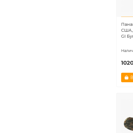
Пана
США,
GI Б
1020
В