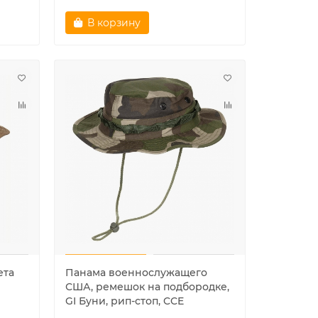
В корзину
Контейнер для спичек
Шапка а
водонепроницаемый, Mil-tec,
"NAVY" 
олива
Очень мало
310 ₽
1550 ₽
В корзину
В ко
ета
Панама военнослужащего
США, ремешок на подбородке,
GI Буни, рип-стоп, CCE