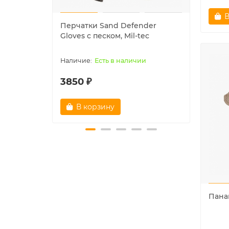
В
Перчатки Sand Defender
Шапк
Gloves с песком, Mil-tec
"NAVY
Есть в наличии
3850 ₽
1780
В корзину
В
Пана