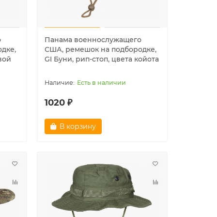
о
Панама военнослужащего
дке,
США, ремешок на подбородке,
овой
GI Буни, рип-стоп, цвета койота
Есть в наличии
1020 ₽
В корзину