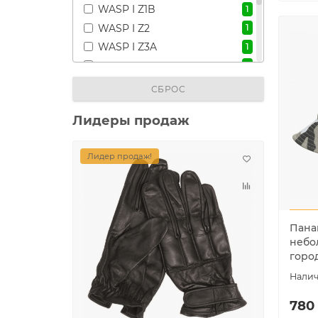
WASP I Z1B
1
WASP I Z2
1
WASP I Z3A
1
coyote
1
woodland
6
СБРОС
Оливковый
6
Лидеры продаж
Хаки
2
Черный
2
Лидер продаж!
Лидер
Пана
небо
горо
780