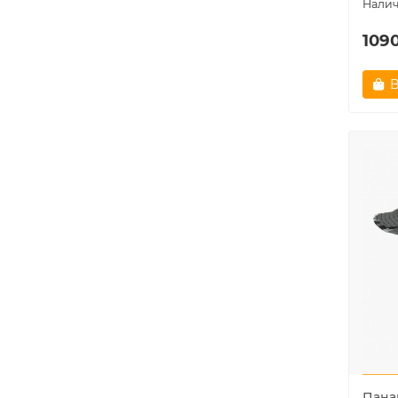
1090
В
Пана