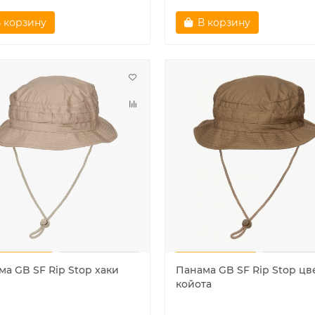
 корзину
В корзину
а американского матроса
Аптечка первой помощи
", белая
средняя, Mil-tec
Очень мало
Очень мало
 ₽
1200 ₽
 корзину
В корзину
ма GB SF Rip Stop хаки
Панама GB SF Rip Stop цв
койота