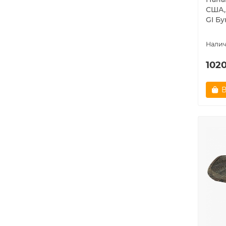
США,
GI Бу
1020
В