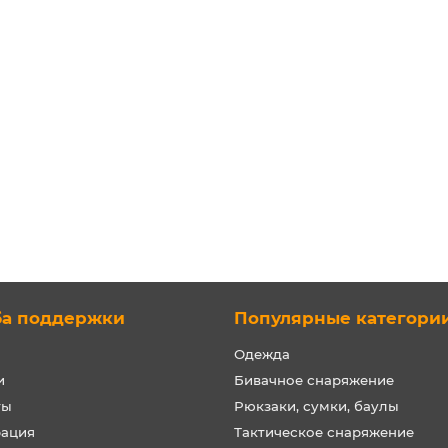
а американского матроса
Аптечка первой помощи
", белая
средняя, Mil-tec
Очень мало
Очень мало
 ₽
1200 ₽
 корзину
В корзину
ба поддержки
Популярные категори
Одежда
и
Бивачное снаряжение
ты
Рюкзаки, сумки, баулы
рация
Тактическое снаряжение