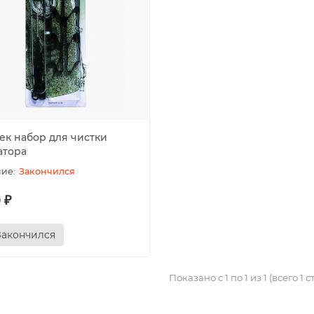
ек набор для чистки
атора
Закончился
 ₽
Закончился
Показано с 1 по 1 из 1 (всего 1 