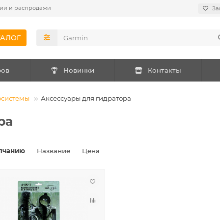
ии и распродажи
За
ТАЛОГ
ров
Новинки
Контакты
осистемы
Аксессуары для гидратора
ра
лчанию
Название
Цена