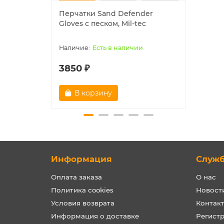
Перчатки Sand Defender
Шапк
Gloves с песком, Mil-tec
"NAVY
Есть в наличии
3850 ₽
1780
В корзину
В
Информация
Служ
Оплата заказа
О нас
Политика cookies
Новост
Условия возврата
Контак
Информация о доставке
Регист