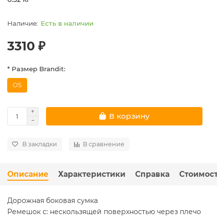
Есть в наличии
3310 ₽
* Размер Brandit:
OS
В корзину
В закладки
В сравнение
Описание
Характеристики
Справка
Стоимост
Дорожная боковая сумка
Ремешок с: нескользящей поверхностью через плечо