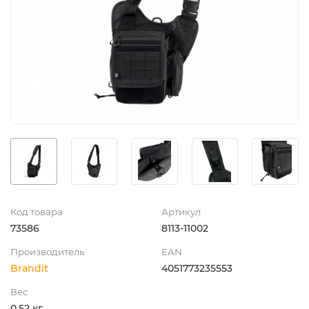
Код товара
Артикул
73586
8113-11002
Производитель
EAN
Brandit
4051773235553
Вес
0.52 кг