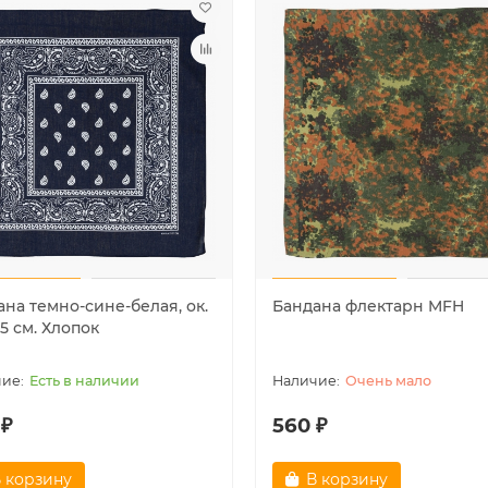
 продаж!
Лидер продаж!
на темно-сине-белая, ок.
Бандана флектарн MFH
55 см. Хлопок
Есть в наличии
Очень мало
 ₽
560 ₽
 корзину
В корзину