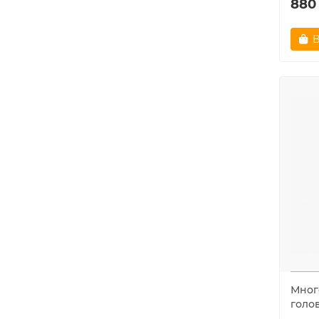
880
В
Мног
голо