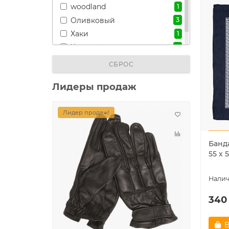
woodland
1
Оливковый
3
Хаки
1
Черный
2
СБРОС
Лидеры продаж
Лидер продаж!
Лидер
Банда
55 х 
340
В