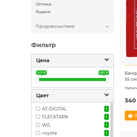
Оптика
Ящики
Продовольствие
Фильтр
Цена
Банда
340 ₽
880 ₽
55 см
Цвет
340
AT-DIGITAL
1
В
FLECKTARN
1
W/L
1
coyote
1