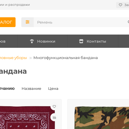
ии и распродажи
За
ТАЛОГ
ров
Новинки
Контакты
ловные уборы
Многофункциональная бандана
андана
лчанию
Название
Цена