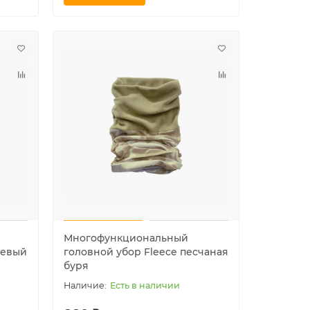
Контейнер для спичек
Шапка а
водонепроницаемый, Mil-tec,
"NAVY" 
олива
Очень мало
310 ₽
1550 ₽
В корзину
В ко
Многофункциональный
жевый
головной убор Fleece песчаная
буря
Есть в наличии