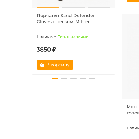
Перчатки Sand Defender
Шапк
Gloves с песком, Mil-tec
"NAVY
Есть в наличии
3850 ₽
1780
В корзину
В
Мног
голо