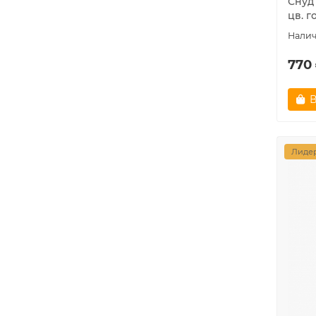
Снуд
цв. г
770 
В
Лидер