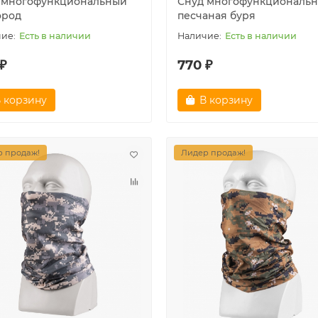
 многофункциональный
Снуд многофункциональн
ород
песчаная буря
Есть в наличии
Есть в наличии
₽
770 ₽
 корзину
В корзину
 продаж!
Лидер продаж!