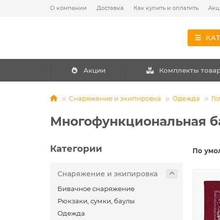
О компании
Доставка
Как купить и оплатить
Акц
КА
Акции
Комплекты това
Снаряжение и экипировка
Одежда
Го
Многофункциональная б
Категории
По умо
Снаряжение и экипировка
Бивачное снаряжение
Рюкзаки, сумки, баулы
Одежда