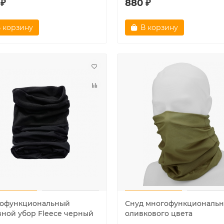
 ₽
880 ₽
 корзину
В корзину
офункциональный
Снуд многофункциональ
вной убор Fleece черный
оливкового цвета