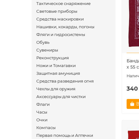
Тактическое снаряжение
Световые приборы
Средства маскировки
Нашивки, кокарды, погоны
Фляги и гидросистемы
Обувь
Сувениры
Реконструкция
Банд
Ножи и Томагавки
х 55 
Защитная амуниция
Средства разведения огня
340
Чехлы для оружия
Аксессуары для чистки
В
Флаги
Часы
Очки
Компасы
Первая помощь и Аптечки