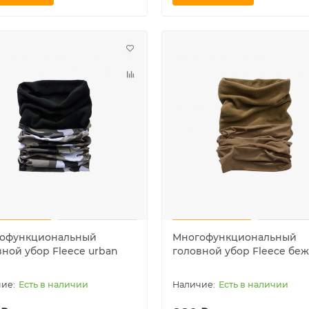
а американского матроса
Аптечка первой помощи
", белая
средняя, Mil-tec
Очень мало
Очень мало
 ₽
1200 ₽
 корзину
В корзину
офункциональный
Многофункциональный
вной убор Fleece urban
головной убор Fleece бе
Есть в наличии
Есть в наличии