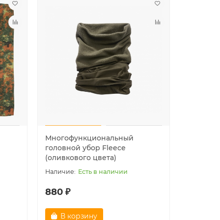
Лидер продаж!
Лидер пр
Многофункциональный
головной убор Fleece
(оливкового цвета)
Есть в наличии
880 ₽
В корзину