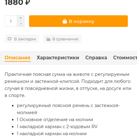
1880 ₽
В корзину
В закладки
В сравнение
Описание
Характеристики
Справка
Стоимост
Практичная поясная сумка на животе с регулируемым
ремешком и застежкой-клипсой. Подходит для любого
случая в повседневной жизни, в отпуске, на досуге или
в спорте.
регулируемый поясной ремень с застежкой-
молнией
1 Основное отделение на молнии
1 накладной карман с 2-ходовым RV
1 накладной карман на молнии