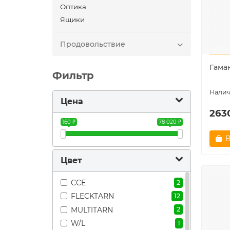
Оптика
Ящики
Продовольствие
Гама
Фильтр
Цена
263
160 ₽
78 020 ₽
В
Цвет
CCE
2
FLECKTARN
12
MULTITARN
2
W/L
1