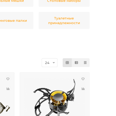
льные мешки
Столовые наборы
Туалетные
инговые палки
принадлежности