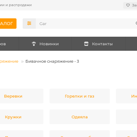
ии и распродажи
За
ТАЛОГ
ров
Новинки
Контакты
аряжение
Бивачное снаряжение - 3
Веревки
Горелки и газ
Ин
Кружки
Одеяла