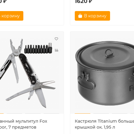
0 ₽
1620 ₽
 корзину
В корзину
анный мультитул Fox
Кастрюля Titanium больша
oor, 7 предметов
крышкой ок. 1,95 л