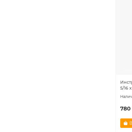
Инст
5/16 
780
В