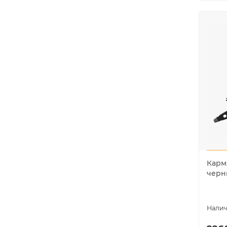
Карм
черн