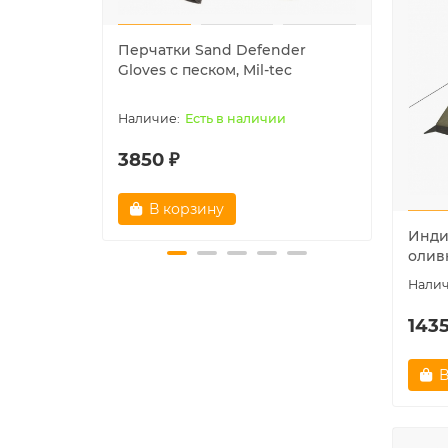
Перчатки Sand Defender
Шапк
Gloves с песком, Mil-tec
"NAVY
Есть в наличии
3850 ₽
1780
В корзину
В
Индий
олив
1435
В