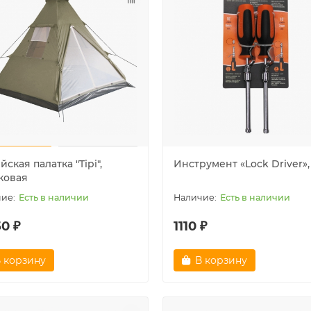
а американского матроса
Аптечка первой помощи
", белая
средняя, Mil-tec
Очень мало
Очень мало
 ₽
1200 ₽
 корзину
В корзину
ская палатка "Tipi",
Инструмент «Lock Driver», 
ковая
Есть в наличии
Есть в наличии
0 ₽
1110 ₽
 корзину
В корзину