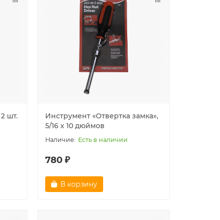
Контейнер для спичек
Шапка а
водонепроницаемый, Mil-tec,
"NAVY" 
олива
Очень мало
310 ₽
1550 ₽
В корзину
В ко
2 шт.
Инструмент «Отвертка замка»,
5/16 x 10 дюймов
Есть в наличии
780 ₽
В корзину