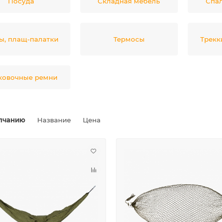
Посуда
Складная мебель
Спа
ы, плащ-палатки
Термосы
Трекк
ковочные ремни
лчанию
Название
Цена