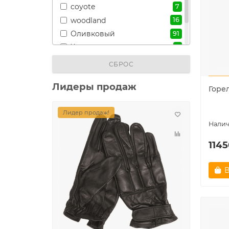
coyote
7
woodland
16
Оливковый
91
Хаки
2
Черный
20
СБРОС
Лидеры продаж
Горе
Лидер продаж!
Лидер
1145
В