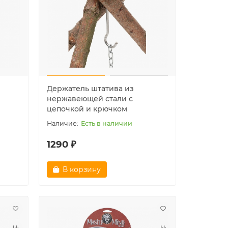
Держатель штатива из
нержавеющей стали с
цепочкой и крючком
Лидер продаж!
Лидер пр
Есть в наличии
1290 ₽
В корзину