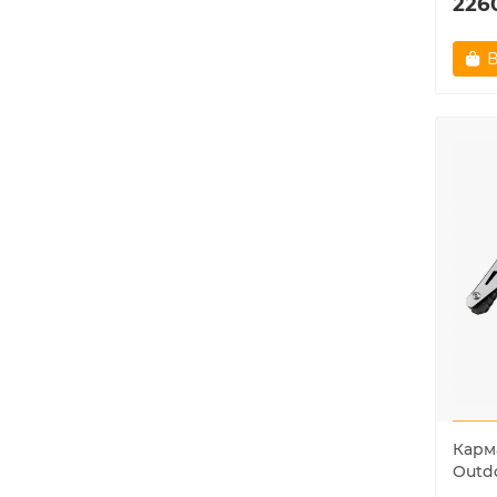
226
В
Карм
Outd