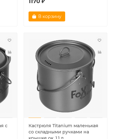
1170 ₽
В корзину
я с
Кастрюля Titanium маленькая
со складными ручками на
крышке ок. 1,1 л