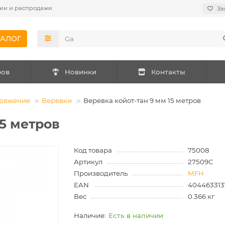
ии и распродажи
За
ТАЛОГ
ров
Новинки
Контакты
аряжение
Веревки
Веревка койот-тан 9 мм 15 метров
15 метров
Код товара
75008
Артикул
27509C
Производитель
MFH
EAN
404463313
Вес
0.366 кг
Есть в наличии