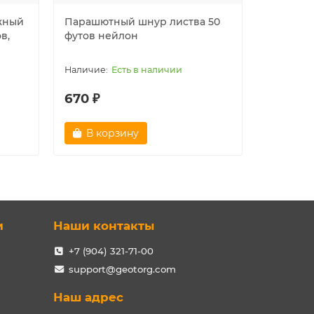
жный
Парашютный шнур листва 50
Парашю
в,
футов нейлон
50 футов
Есть в наличии
670 ₽
670 ₽
В корзину
В ко
и
Наши контакты
+7 (904) 321-71-00
support@geotorg.com
Наш адрес