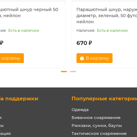
шютный шнур черный 50
Парашютный шнур, нару
в, нейлон
диаметр, зеленый, 50 футо
нейлон
Есть в наличии
Есть в наличии
 ₽
670 ₽
 корзину
В корзину
ба поддержки
Популярные категори
Одежда
и
Бивачное снаряжение
ты
Рюкзаки, сумки, баулы
рация
Тактическое снаряжение