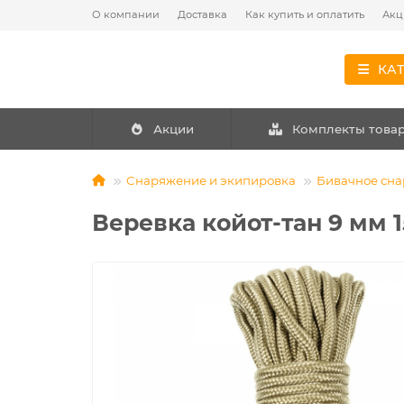
О компании
Доставка
Как купить и оплатить
Акц
КА
Акции
Комплекты това
Снаряжение и экипировка
Бивачное сн
Веревка койот-тан 9 мм 