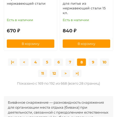
нержавеющей стали
для питья из
нержавеющей стали 15
кл.
Есть в наличии
Есть в наличии
670 ₽
840 ₽
В корзину
В корзину
|<
<
4
5
6
7
8
9
10
11
12
>
>|
Показано с 169 по 192 из 668 (всего 28 страниц)
Бива́чное снаряжение — разновидность снаряжения
для организации места отдыха (бивака) при
деятельности, связанной с преодолением естественных