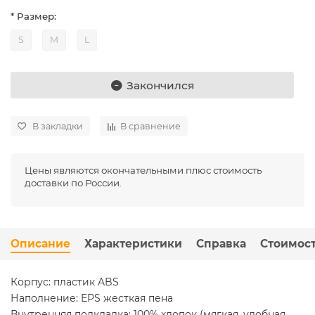
* Размер:
S
M
L
Закончился
В закладки
В сравнение
Цены являются окончательными плюс стоимость
доставки по России.
Описание
Характеристики
Справка
Стоимост
Корпус: пластик ABS
Наполнение: EPS жесткая пена
Внутренняя подкладка: 100% хлопок (мягкая, удобная,