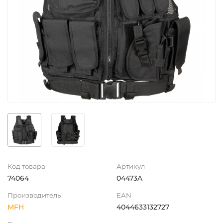
Код товара
Артикул
74064
04473A
Производитель
EAN
MFH
4044633132727