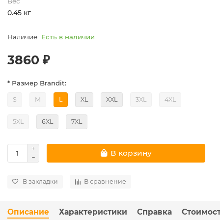
Вес
0.45 кг
Есть в наличии
3860 ₽
* Размер Brandit:
S
M
L
XL
XXL
3XL
4XL
5XL
6XL
7XL
В корзину
В закладки
В сравнение
Описание
Характеристики
Справка
Стоимост