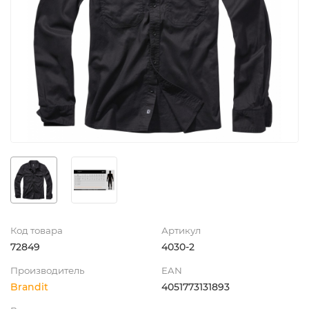
Код товара
Артикул
72849
4030-2
Производитель
EAN
Brandit
4051773131893