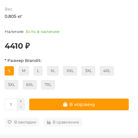
Вес
0.805 кг
Есть в наличии
4410 ₽
* Размер Brandit:
S
M
L
XL
XXL
3XL
4XL
5XL
6XL
7XL
В корзину
В закладки
В сравнение