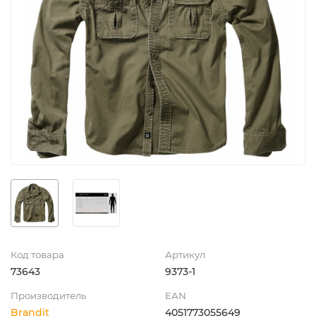
Код товара
Артикул
73643
9373-1
Производитель
EAN
Brandit
4051773055649