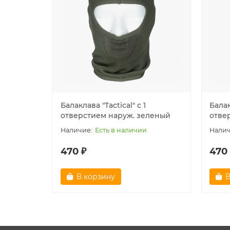
Балаклава "Tactical" с 1
Балак
отверстием наруж. зеленый
отве
Есть в наличии
470 ₽
470
В корзину
В