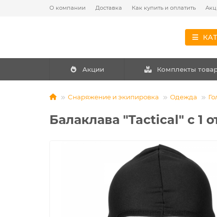
О компании
Доставка
Как купить и оплатить
Акц
КА
Акции
Комплекты това
Снаряжение и экипировка
Одежда
Го
Балаклава "Tactical" с 1