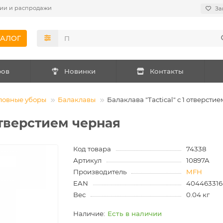
ии и распродажи
За
ТАЛОГ
ров
Новинки
Контакты
ловные уборы
Балаклавы
Балаклава "Tactical" с 1 отверсти
 отверстием черная
Код товара
74338
Артикул
10897A
Производитель
MFH
EAN
404463316
Вес
0.04 кг
Есть в наличии