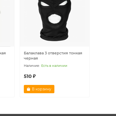
кая
Балаклава 3 отверстия тонкая
Балаклав
черная
тонкая ч
Есть в наличии
510 ₽
510 ₽
В корзину
В ко