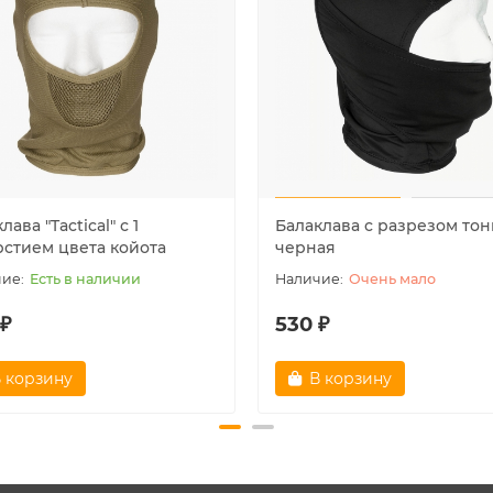
лава "Tactical" с 1
Балаклава с разрезом тон
рстием цвета койота
черная
Есть в наличии
Очень мало
 ₽
530 ₽
 корзину
В корзину