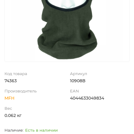
Код товара
Артикул
74363
10908B
Производитель
EAN
MFH
4044633049834
Вес
0.062 кг
Есть в наличии