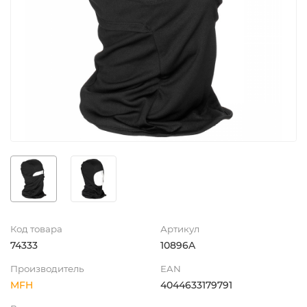
Код товара
Артикул
74333
10896A
Производитель
EAN
MFH
4044633179791