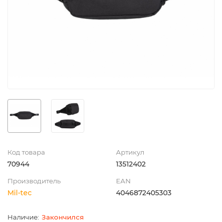
Код товара
Артикул
70944
13512402
Производитель
EAN
Mil-tec
4046872405303
Закончился