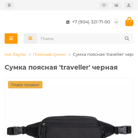
+7 (904) 321-71-00
сумки, баулы
Поясные сумки
Сумка поясная ′traveller′ черн
Сумка поясная ′traveller′ черная
Лидер продаж!