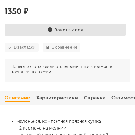
1350 ₽
Закончился
В закладки
В сравнение
Цены являются окончательными плюс стоимость
доставки по России.
Описание
Характеристики
Справка
Стоимост
маленькая, компактная поясная сумка
- 2 кармана на молнии
- основной карман с застежкой-молнией