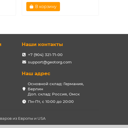
В корзину
В ко
и
Наши контакты
+7 (904) 321-71-00
support@geotorg.com
Наш адрес
Основной склад: Германия,
Берлин
Доп. склад: Россия, Омск
Пн-Пт, с 10:00 до 20:00
оваров из Европы и USA