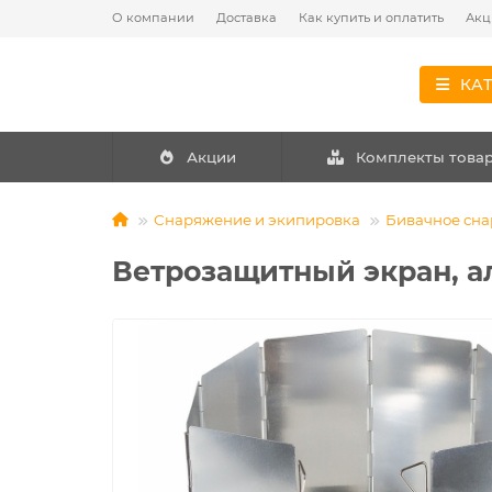
О компании
Доставка
Как купить и оплатить
Акц
КА
Акции
Комплекты това
Снаряжение и экипировка
Бивачное сн
Ветрозащитный экран, ал