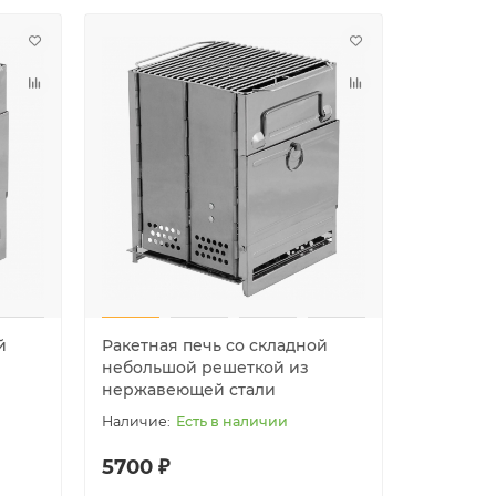
й
Ракетная печь со складной
Ракетная
небольшой решеткой из
решетко
нержавеющей стали
из нерж
Есть в наличии
5700 ₽
6680 ₽