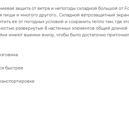
евая защита от ветра и непогоды складной большой от Fo
я пищи и многого другого.. Складной ветрозащитный экран 
тить ее от погодных условий и сохранить тепло там, где эт
олностью развернутые 8 настенных элементов общей длиной
ки имеют выемки внизу, чтобы было достаточно приточног
ызговика
ся быстрее
ранспортировке