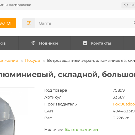
ии и распродажи
За
ТАЛОГ
ров
Новинки
Контакты
аряжение
Посуда
Ветрозащитный экран, алюминиевый, склад
юминиевый, складной, большой, 
Код товара
75899
Артикул
33687
Производитель
FoxOutdoo
EAN
4044633191
Вес
0.226 кг
Есть в наличии