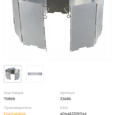
Код товара
Артикул
75898
33686
Производитель
EAN
FoxOutdoor
4044633191144