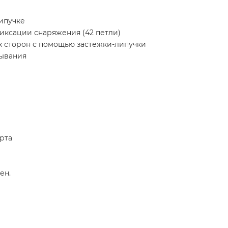
липучке
иксации снаряжения (42 петли)
их сторон с помощью застежки-липучки
рывания
орта
ен.