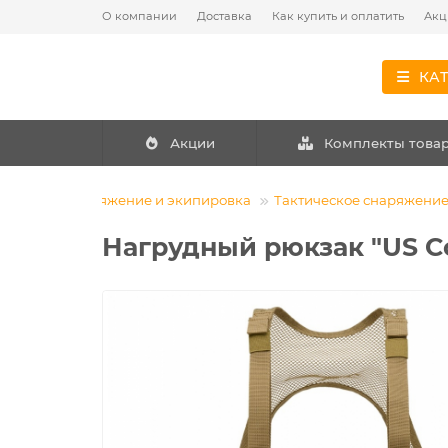
О компании
Доставка
Как купить и оплатить
Акц
КА
Акции
Комплекты това
Снаряжение и экипировка
Тактическое снаряжени
Нагрудный рюкзак "US C