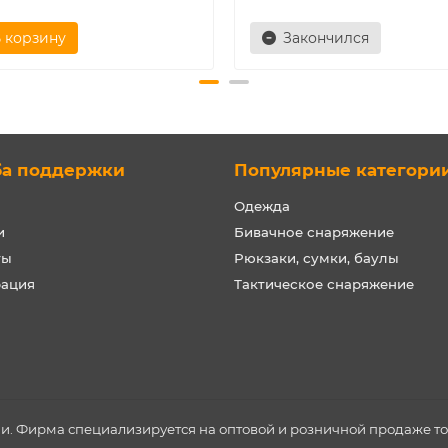
 корзину
Закончился
ба поддержки
Популярные категори
Одежда
и
Бивачное снаряжение
ты
Рюкзаки, сумки, баулы
рация
Тактическое снаряжение
ии. Фирма специализируется на оптовой и розничной продаже т