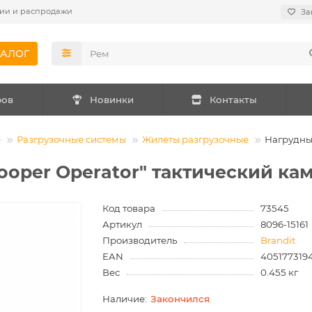
ии и распродажи
За
ТАЛОГ
ров
Новинки
Контакты
е
Разгрузочные системы
Жилеты разгрузочные
Нагрудны
ooper Operator" тактический к
Код товара
73545
Артикул
8096-15161
Производитель
Brandit
EAN
405177319
Вес
0.455 кг
Закончился