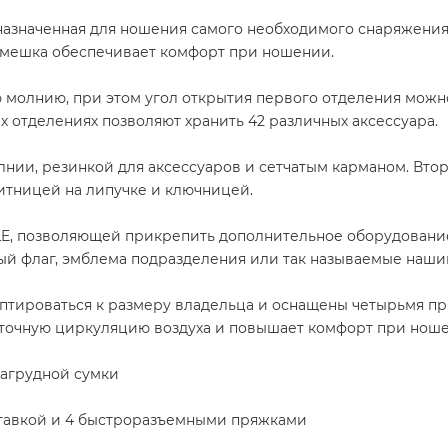
назначенная для ношения самого необходимого снаряжения,
емешка обеспечивает комфорт при ношении.
 молнию, при этом угол открытия первого отделения мож
х отделениях позволяют хранить 42 различных аксессуара.
нии, резинкой для аксессуаров и сетчатым карманом. Вт
тницей на липучке и ключницей.
E, позволяющей прикрепить дополнительное оборудование.
ый флаг, эмблема подразделения или так называемые нашив
птироваться к размеру владельца и оснащены четырьмя пр
статочную циркуляцию воздуха и повышает комфорт при нош
нагрудной сумки
вставкой и 4 быстроразъемными пряжками