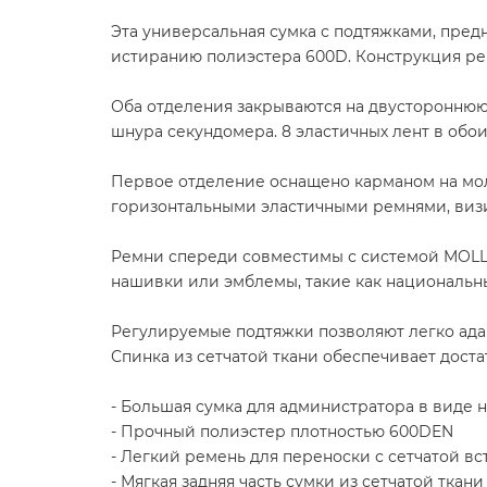
Эта универсальная сумка с подтяжками, пред
истиранию полиэстера 600D. Конструкция р
Оба отделения закрываются на двустороннюю
шнура секундомера. 8 эластичных лент в обои
Первое отделение оснащено карманом на мол
горизонтальными эластичными ремнями, визи
Ремни спереди совместимы с системой MOLL
нашивки или эмблемы, такие как национальн
Регулируемые подтяжки позволяют легко ада
Спинка из сетчатой ​​ткани обеспечивает до
- Большая сумка для администратора в виде 
- Прочный полиэстер плотностью 600DEN
- Легкий ремень для переноски с сетчатой 
- Мягкая задняя часть сумки из сетчатой ​​ткани