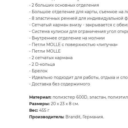
- 2 больших основных отделения
- Большое отделение для карты, съемное на 
- 8 эластичных ремней для индивидуальной ф
- Сетчатый карман внизу - закрывается с обе
- Система кулиски для ограничения угол отк
- Внутреннее отделение на молнии
- Петли MOLLE с поверхностью «липучка»
- Петли MOLLE
- 2 сетчатых кармана
- 2 D-кольца
- Брелок
- Идеально подходит для работы, отдыха и сп
- Доставка без содержимого
Материал:
полиэстер 600D, эластан, полиэтил
Размеры:
20 х 23 х 8 см.
Вес:
455 г
Производитель:
Brandit, Германия.