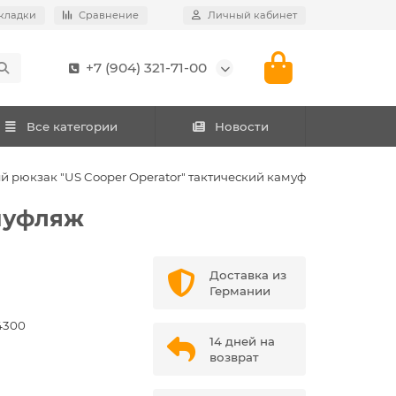
кладки
Сравнение
Личный кабинет
+7 (904) 321-71-00
Все категории
Новости
й рюкзак "US Cooper Operator" тактический камуфляж
амуфляж
Доставка из
Германии
4300
14 дней на
возврат