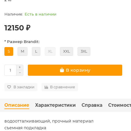
Есть в наличии
12150 ₽
* Размер Brandit:
S
M
L
XL
XXL
3XL
В корзину
В закладки
В сравнение
Описание
Характеристики
Справка
Стоимост
водоотталкивающий, прочный материал
съемная подкладка