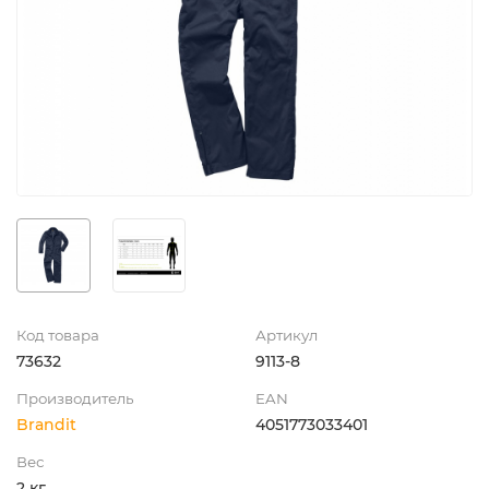
Код товара
Артикул
73632
9113-8
Производитель
EAN
Brandit
4051773033401
Вес
2 кг