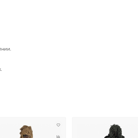
лнии.
.