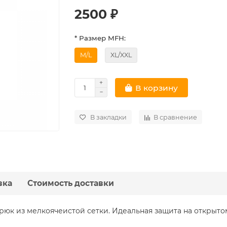
2500 ₽
* Размер MFH:
M/L
XL/XXL
В корзину
В закладки
В сравнение
вка
Стоимость доставки
юк из мелкоячеистой сетки. Идеальная защита на открытом в