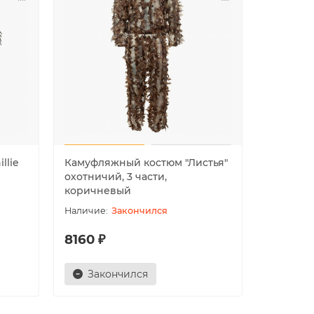
llie
Камуфляжный костюм "Листья"
Камуфляж
охотничий, 3 части,
лесной 
коричневый
Закончился
8160 ₽
5290 ₽
Закончился
Зак