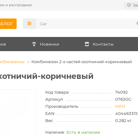
ии и распродажи
За
ТАЛОГ
ров
Новинки
Контакты
мбинезоны
Комбинезон 2-х частей охотничий-коричневый
охотничий-коричневый
Код товара
74092
Артикул
07630G
Производитель
MFH
EAN
404463315
Вес
0.282 кг
Есть в наличии