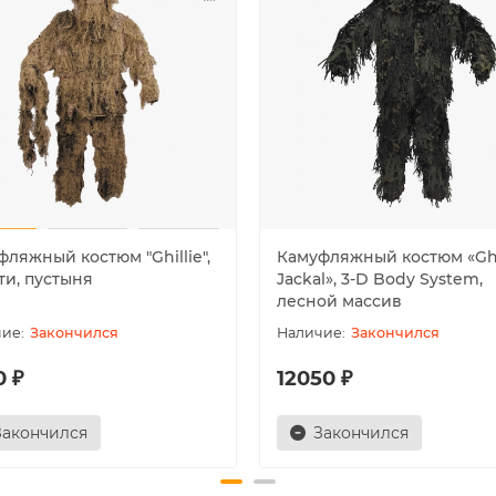
ляжный костюм "Ghillie",
Камуфляжный костюм «Ghi
ти, пустыня
Jackal», 3-D Body System,
лесной массив
Закончился
Закончился
0 ₽
12050 ₽
Закончился
Закончился