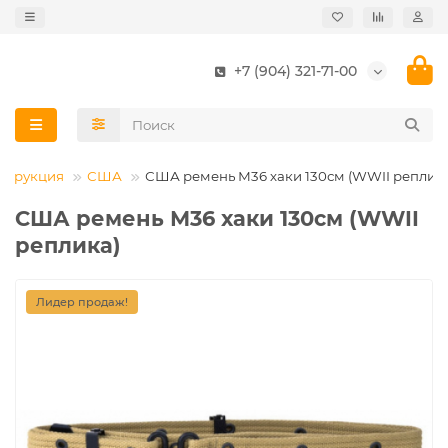
+7 (904) 321-71-00
струкция
США
США ремень М36 хаки 130см (WWII реплик
США ремень М36 хаки 130см (WWII
реплика)
Лидер продаж!