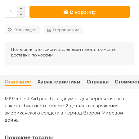
В корзину
В закладки
В сравнение
Цены являются окончательными плюс стоимость
доставки по России.
Описание
Характеристики
Справка
Стоимост
М1924 First Aid pouch - подсумок для перевязочного
пакета - был неотъемлемой деталью снаряжения
американского солдата в период Второй Мировой
войны.
Похожие товары