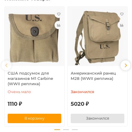
США подсумок для
Американский ранец
магазинов M1 Carbine
M28 (WWII реплика)
(WWII реплика)
Очень мало
Закончился
1110 ₽
5020 ₽
В корзину
Закончился