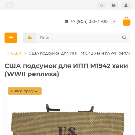
+7 (904) 321-71-00
ия
США
США подсумок для ИПП M1942 хаки (WWII реплик
США подсумок для ИПП M1942 хаки
(WWII реплика)
Лидер продаж!