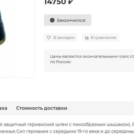
14750 ₽
Закончился
В закладки
В сравнение
Цены являются окончательными плюс ст
по России.
вка
Стоимость доставки
ый защитный германский шлем с пикообразным шышаком).
енных Сил германии с середыми 19-го века и до середин