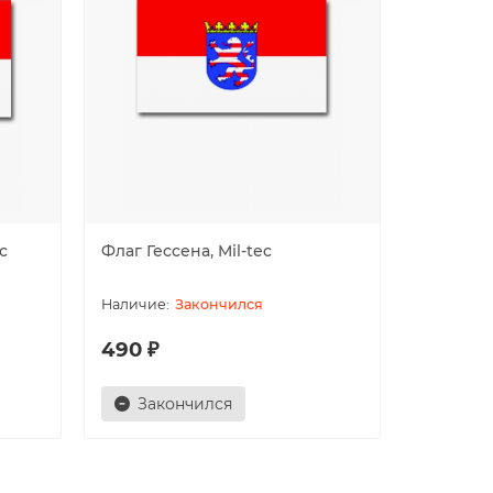
c
Флаг Гессена, Mil-tec
Шлем "L
реплика
Закончился
490 ₽
10920 
Закончился
В ко