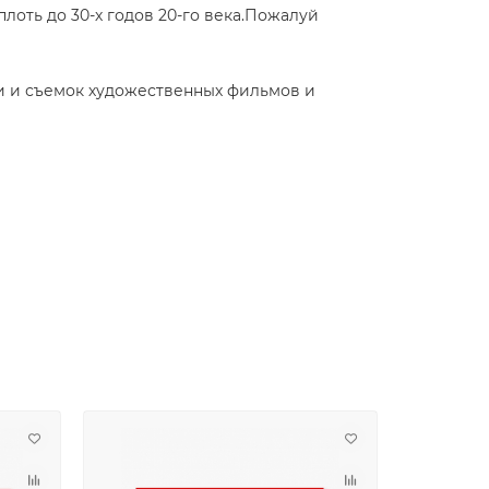
лоть до 30-х годов 20-го века.Пожалуй
и и съемок художественных фильмов и
Лидер пр