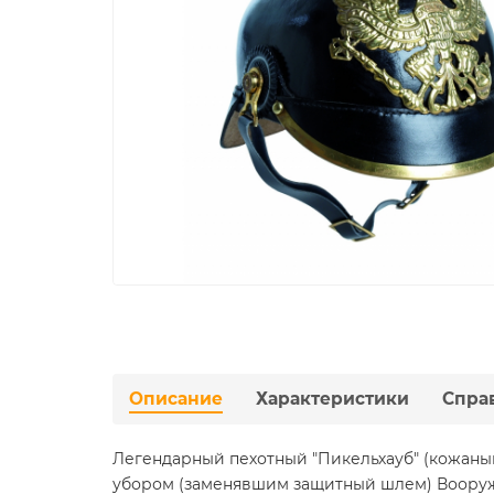
Описание
Характеристики
Спра
Легендарный пехотный "Пикельхауб" (кожан
убором (заменявшим защитный шлем) Вооруж