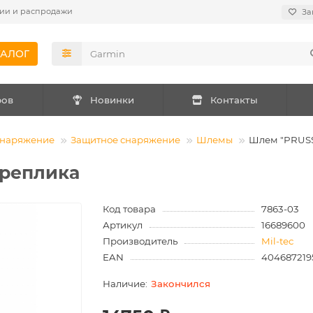
ии и распродажи
За
ТАЛОГ
ров
Новинки
Контакты
снаряжение
Защитное снаряжение
Шлемы
Шлем "PRUSS
 реплика
Код товара
7863-03
Артикул
16689600
Производитель
Mil-tec
EAN
404687219
Закончился