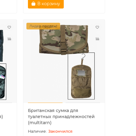
В корзину
Лидер продаж!
Британская сумка для
я)
туалетных принадлежностей
(multitarn)
Закончился