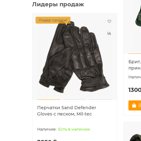
Лидеры продаж
Лидер продаж!
Лидер
Брит.
прин
1300
В
Перчатки Sand Defender
Шапк
Gloves с песком, Mil-tec
"NAVY
Есть в наличии