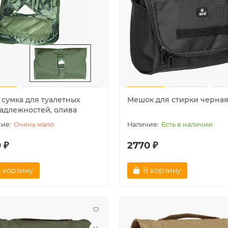
 продаж!
Лидер продаж!
 сумка для туалетных
Мешок для стирки черна
адлежностей, олива
Очень мало
Есть в наличии
 ₽
2770 ₽
 корзину
В корзину
а американского матроса
Аптечка первой помощи
", белая
средняя, Mil-tec
Очень мало
Очень мало