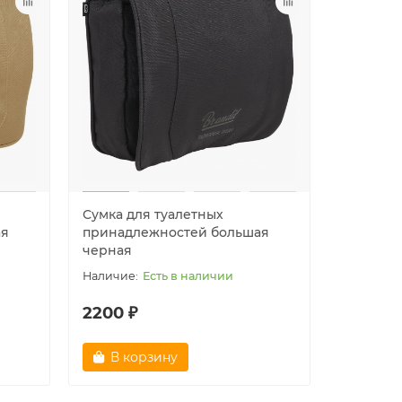
310 ₽
1550 ₽
В корзину
В ко
Сумка для туалетных
ая
принадлежностей большая
черная
Есть в наличии
2200 ₽
В корзину