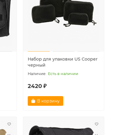
Лидер продаж!
Лидер пр
я
Набор для упаковки US Cooper
черный
Есть в наличии
2420 ₽
В корзину
Контейнер для спичек
Шапка а
водонепроницаемый, Mil-tec,
"NAVY" 
олива
Очень мало