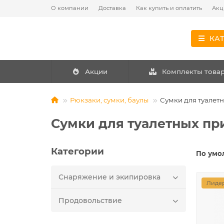
О компании
Доставка
Как купить и оплатить
Акц
КА
Акции
Комплекты това
Рюкзаки, сумки, баулы
Сумки для туалет
Сумки для туалетных п
Категории
По умо
Снаряжение и экипировка
Лидер
Продовольствие