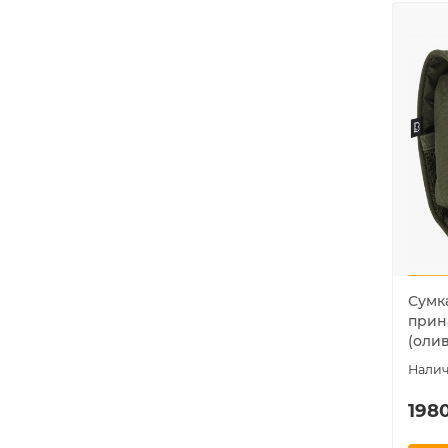
Сумк
прин
(оли
1980