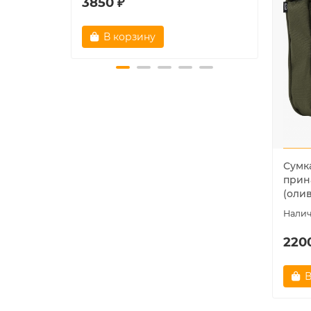
3850 ₽
1780
В корзину
В
Сумк
прин
(оли
220
В