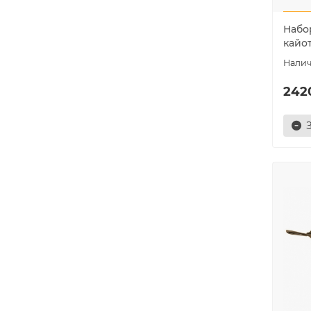
Набо
кайо
242