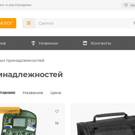
ии и распродажи
За
ТАЛОГ
ров
Новинки
Контакты
ных принадлежностей
ринадлежностей
лчанию
Название
Цена
 продаж!