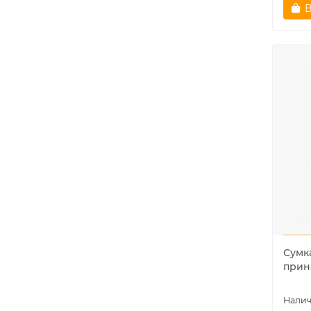
В
Сумк
прин