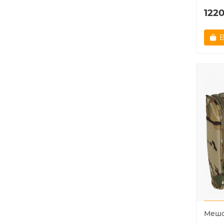
1220
В
Мешо