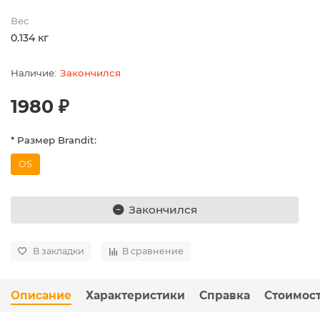
Вес
0.134 кг
Закончился
1980 ₽
* Размер Brandit:
OS
Закончился
В закладки
В сравнение
Описание
Характеристики
Справка
Стоимост