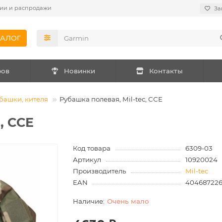
ии и распродажи
За
ТАЛОГ
ров
Новинки
Контакты
башки, кителя
Рубашка полевая, Mil-tec, ССЕ
, ССЕ
Код товара
6309-03
Артикул
10920024
Производитель
Mil-tec
EAN
40468722
Очень мало