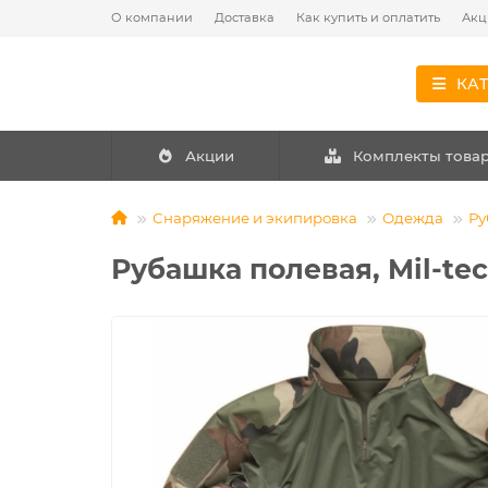
О компании
Доставка
Как купить и оплатить
Акц
КА
Акции
Комплекты това
Снаряжение и экипировка
Одежда
Ру
Рубашка полевая, Mil-tec