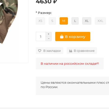
4630 ₽
* Размер:
XS
S
M
L
XL
XXL
В корзину
В закладки
В сравнение
В наличии на российском складе!!!
Цены являются окончательными плюс ст
по России.