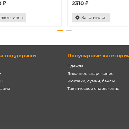
0 ₽
2310 ₽
Закончился
Закончился
ба поддержки
Популярные категори
Одежда
и
Бивачное снаряжение
ты
Рюкзаки, сумки, баулы
рация
Тактическое снаряжение