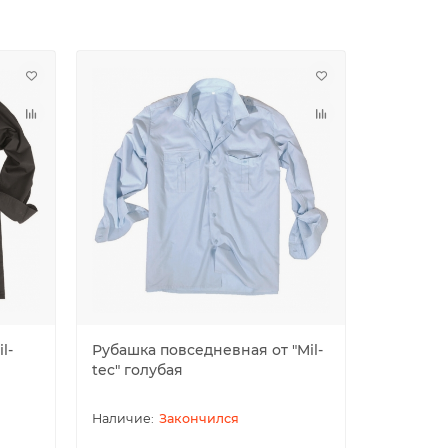
l-
Рубашка повседневная от "Mil-
Рубашка
tec" голубая
коротким
белая
Закончился