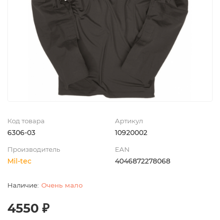
Код товара
Артикул
6306-03
10920002
Производитель
EAN
Mil-tec
4046872278068
Очень мало
4550 ₽