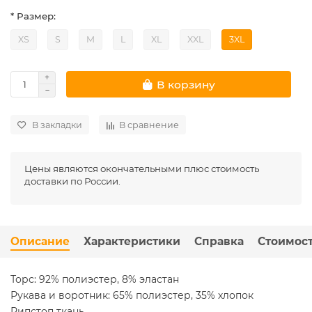
* Размер:
XS
S
M
L
XL
XXL
3XL
В корзину
В закладки
В сравнение
Цены являются окончательными плюс стоимость
доставки по России.
Описание
Характеристики
Справка
Стоимост
Торс: 92% полиэстер, 8% эластан
Рукава и воротник: 65% полиэстер, 35% хлопок
Рипстоп ткань