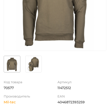
Код товара
Артикул
70577
11472512
Производитель
EAN
Mil-tec
4046872393259