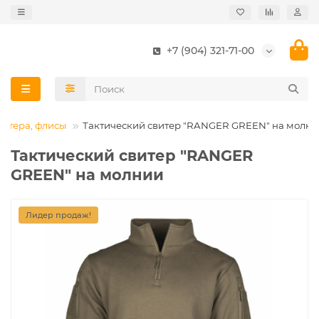
+7 (904) 321-71-00
витера, флисы
Тактический свитер "RANGER GREEN" на молн
Тактический свитер "RANGER
GREEN" на молнии
Лидер продаж!