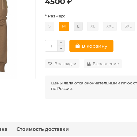
4500 ₽
* Размер:
S
M
L
XL
XXL
3XL
В корзину
В закладки
В сравнение
Цены являются окончательными плюс ст
по России.
вка
Стоимость доставки