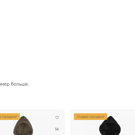
змер больше.
 продаж!
Лидер продаж!