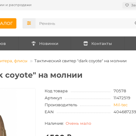
ии и распродажи
За
ТАЛОГ
ров
Новинки
Контакты
итера, флисы
Тактический свитер "dark coyote" на молнии
k coyote" на молнии
Код товара
70578
Артикул
11472519
Производитель
Mil-tec
EAN
40468723
Очень мало