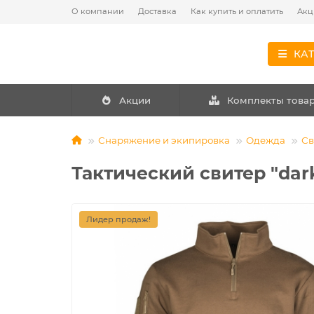
О компании
Доставка
Как купить и оплатить
Акц
КА
Акции
Комплекты това
Снаряжение и экипировка
Одежда
Св
Тактический свитер "dar
Лидер продаж!