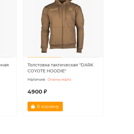
рная
Толстовка тактическая "DARK
Брелок 
COYOTE HOODIE"
(REPRO)
Очень мало
4900 ₽
630 ₽
В корзину
Зак