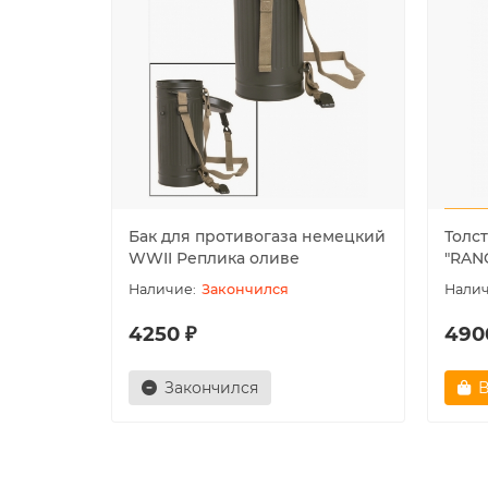
Бак для противогаза немецкий
Толс
WWII Реплика оливе
"RAN
Закончился
4250 ₽
490
Закончился
В