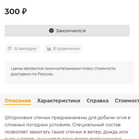
300 ₽
Закончился
В закладки
В сравнение
Цены являются окончательными плюс стоимость
доставки по России.
Описание
Характеристики
Справка
Стоимост
Штормовые спички предназначены для добычи огня в
сложных погодных условиях. Специальный состав
позволяет зажигать такие спички в ветер, дождь или
снег, а гореть они могут даже после погружения в