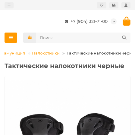
+7 (904) 321-71-00
ая амуниция
Налокотники
Тактические налокотники черн
Тактические налокотники черные