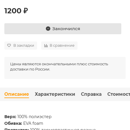
1200 ₽
Закончился
В закладки
В сравнение
Цены являются окончательными плюс стоимость
доставки по России.
Описание
Характеристики
Справка
Стоимост
Верх:
100% полиэстер
Обивка:
EVA foam
Протектор:
100% термопластичная резина