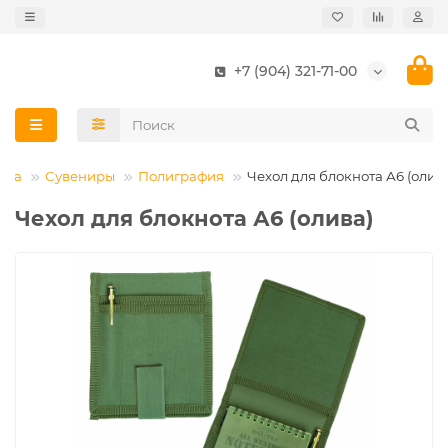
+7 (904) 321-71-00
вка
Сувениры
Полиграфия
Чехол для блокнота А6 (олив
Чехол для блокнота А6 (олива)