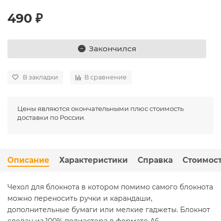
490 ₽
Закончился
В закладки
В сравнение
Цены являются окончательными плюс стоимость
доставки по России.
Описание
Характеристики
Справка
Стоимост
Чехол для блокнота в котором помимо самого блокнота
можно переносить ручки и карандаши,
дополнительные бумаги или мелкие гаджеты. Блокнот
сделан из 100% полиэстера в формате А6.