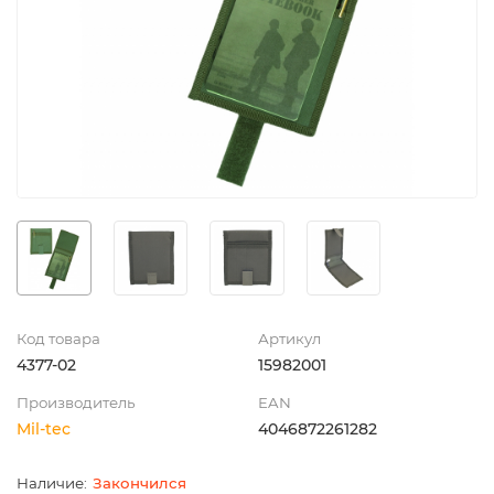
Код товара
Артикул
4377-02
15982001
Производитель
EAN
Mil-tec
4046872261282
Закончился