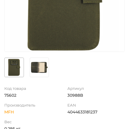
Код товара
Артикул
75602
30988B
Производитель
EAN
MFH
4044633181237
Вес
0.295 кг