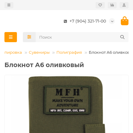
+7 (904) 321-71-00
экипировка
Сувениры
Полиграфия
Блокнот А6 оливков
Блокнот А6 оливковый