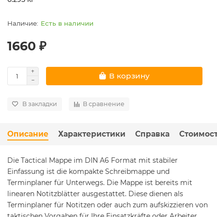
Есть в наличии
1660 ₽
В корзину
В закладки
В сравнение
Описание
Характеристики
Справка
Стоимост
Die Tactical Mappe im DIN A6 Format mit stabiler
Einfassung ist die kompakte Schreibmappe und
Terminplaner für Unterwegs. Die Mappe ist bereits mit
linearen Notitzblätter ausgestattet. Diese dienen als
Terminplaner für Notitzen oder auch zum aufskizzieren von
taktischen Vorgaben für Ihre Einsatzkräfte oder Arbeiter.