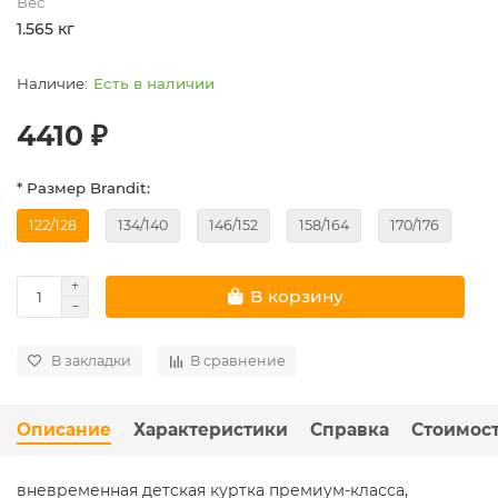
Вес
1.565 кг
Есть в наличии
4410 ₽
* Размер Brandit:
122/128
134/140
146/152
158/164
170/176
В корзину
В закладки
В сравнение
Описание
Характеристики
Справка
Стоимост
вневременная детская куртка премиум-класса,