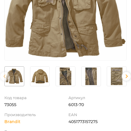
Код товара
Артикул
73055
6013-70
Производитель
EAN
Brandit
4051773157275