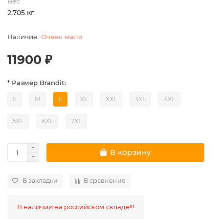
Вес
2.705 кг
Очень мало
11900 ₽
* Размер Brandit:
S
M
L
XL
XXL
3XL
4XL
5XL
6XL
7XL
В корзину
В закладки
В сравнение
В наличии на российском складе!!!