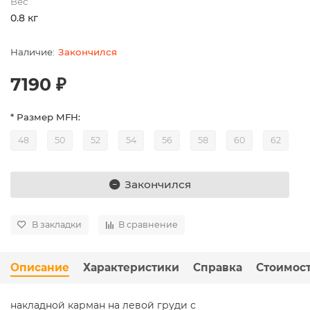
Вес
0.8 кг
Закончился
7190 ₽
* Размер MFH:
48
50
52
54
56
58
60
62
Закончился
В закладки
В сравнение
Описание
Характеристики
Справка
Стоимост
накладной карман на левой груди с