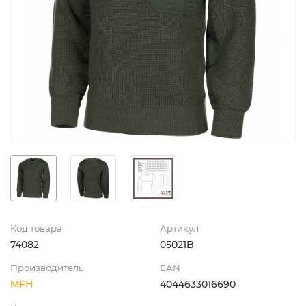
Код товара
Артикул
74082
05021B
Производитель
EAN
MFH
4044633016690