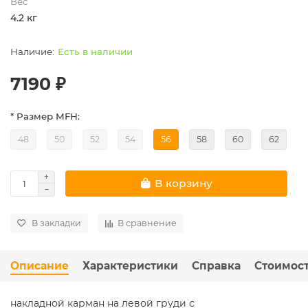
Вес
4.2 кг
Есть в наличии
7190 ₽
* Размер MFH:
48
50
52
54
56
58
60
62
В корзину
В закладки
В сравнение
Описание
Характеристики
Справка
Стоимост
накладной карман на левой груди с