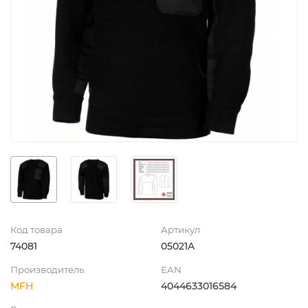
Код товара
Артикул
74081
05021A
Производитель
EAN
MFH
4044633016584