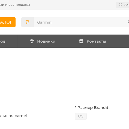
ии и распродажи
За
ТАЛОГ
ров
Новинки
Контакты
* Размер Brandit:
ольшая camel
OS