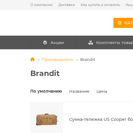
О компании
Доставка
Как купить и оплатить
Акц
КА
Акции
Комплекты това
Производитель
Brandit
Brandit
По умолчанию
Название
Цена
Сумка-тележка US Cooper б