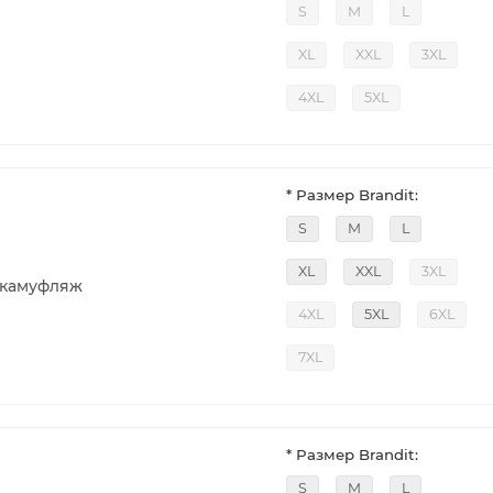
S
M
L
XL
XXL
3XL
4XL
5XL
* Размер Brandit:
S
M
L
XL
XXL
3XL
 камуфляж
4XL
5XL
6XL
7XL
* Размер Brandit:
S
M
L