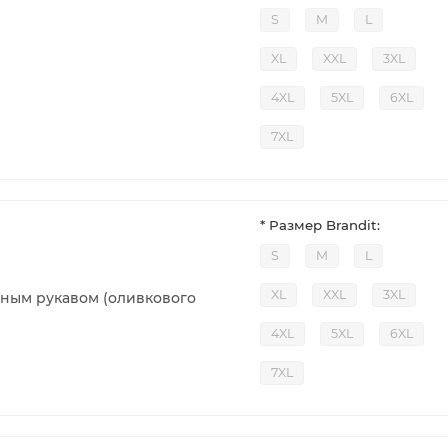
S
M
L
XL
XXL
3XL
4XL
5XL
6XL
7XL
* Размер Brandit:
S
M
L
XL
XXL
3XL
ным рукавом (оливкового
4XL
5XL
6XL
7XL