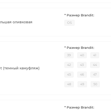
* Размер Brandit:
ольшая оливковая
OS
* Размер Brandit:
39
40
41
42
43
44
et (темный камуфляж)
45
46
47
48
49
50
* Размер Brandit: