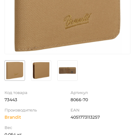
Код товара
Артикул
73443
8066-70
Производитель
EAN
Brandit
4051773113257
Вес
0.054 кг