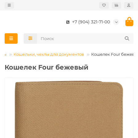
+7 (904) 321-71-00
улы
Кошельки, чехлы для документов
Кошелек Four бежевы
Кошелек Four бежевый