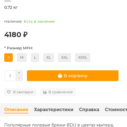
Вес
0.72 кг
Есть в наличии
4180 ₽
* Размер MFH:
S
M
L
XL
XXL
XXXL
В корзину
В закладки
В сравнение
Описание
Характеристики
Справка
Стоимост
Популярные полевые брюки BDU в цветах хантера,