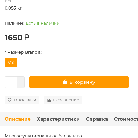
Вес
0.055 кг
Есть в наличии
1650 ₽
* Размер Brandit:
OS
В корзину
В закладки
В сравнение
Описание
Характеристики
Справка
Стоимост
Многофункциональная балаклава