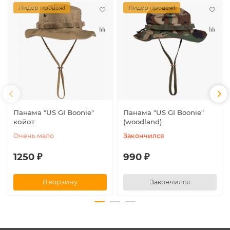
Лидер продаж!
Лидер продаж!
Панама "US GI Boonie"
Панама "US GI Boonie"
койот
(woodland)
Очень мало
Закончился
1250 ₽
990 ₽
В корзину
Закончился