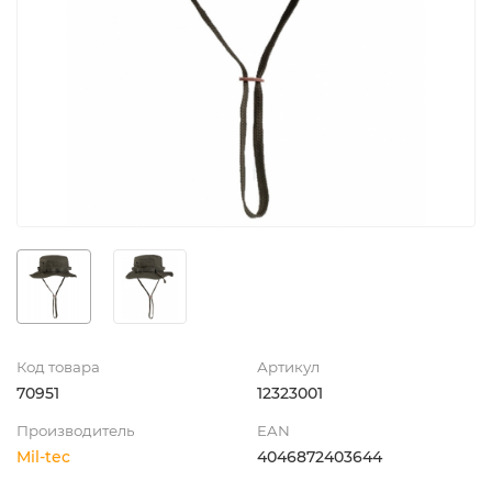
Код товара
Артикул
70951
12323001
Производитель
EAN
Mil-tec
4046872403644