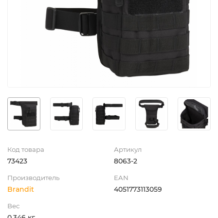
Код товара
Артикул
73423
8063-2
Производитель
EAN
Brandit
4051773113059
Вес
0.346 кг