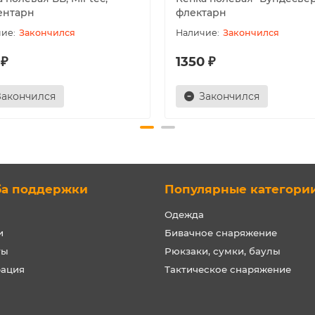
ентарн
флектарн
Закончился
Закончился
 ₽
1350 ₽
Закончился
Закончился
ба поддержки
Популярные категори
Одежда
и
Бивачное снаряжение
ты
Рюкзаки, сумки, баулы
рация
Тактическое снаряжение