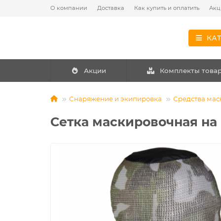
О компании
Доставка
Как купить и оплатить
Акц
КА
Акции
Комплекты това
Снаряжение и экипировка
Средства мас
Сетка маскировочная на г