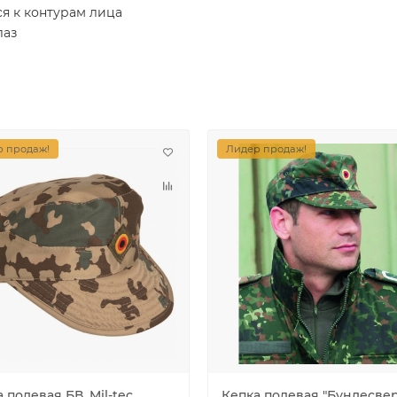
ся к контурам лица
лаз
а
 продаж!
Лидер продаж!
 полевая БВ, Mil-tec,
Кепка полевая "Бундесвер