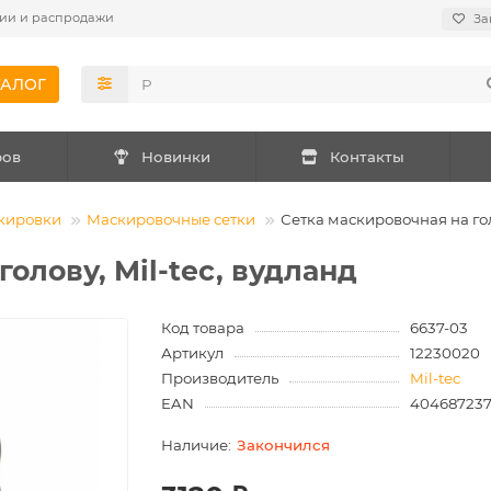
ии и распродажи
За
ТАЛОГ
ров
Новинки
Контакты
кировки
Маскировочные сетки
Сетка маскировочная на гол
олову, Mil-tec, вудланд
Код товара
6637-03
Артикул
12230020
Производитель
Mil-tec
EAN
40468723
Закончился