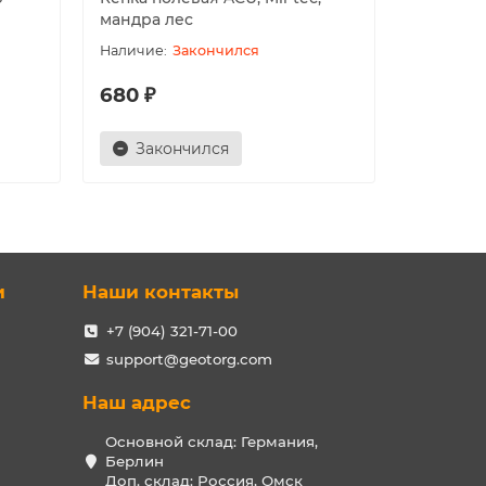
мандра лес
урбан
Закончился
680 ₽
870 ₽
Закончился
В ко
и
Наши контакты
+7 (904) 321-71-00
support@geotorg.com
Наш адрес
Основной склад: Германия,
Берлин
Доп. склад: Россия, Омск