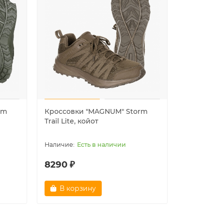
rm
Кроссовки "MAGNUM" Storm
Ботинки
Trail Lite, койот
Centurio
Есть в наличии
8290 ₽
9950 ₽
В корзину
В ко