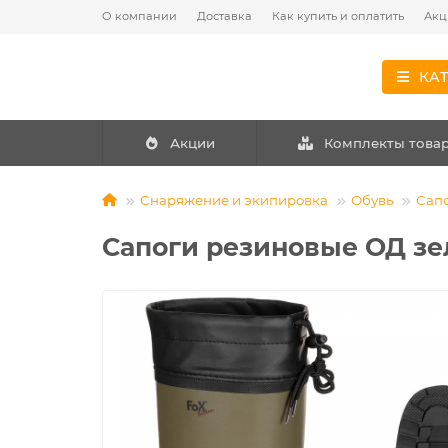
О компании
Доставка
Как купить и оплатить
Акц
КА
Акции
Комплекты това
Снаряжение и экипировка
Обувь
Сап
Сапоги резиновые ОД з