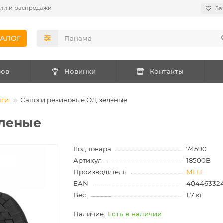
ии и распродажи
За
ТАЛОГ
ров
Новинки
Контакты
оги
Сапоги резиновые ОД зеленые
еленые
Код товара
74590
Артикул
18500B
Производитель
MFH
EAN
40446332
Вес
1.7 кг
Есть в наличии