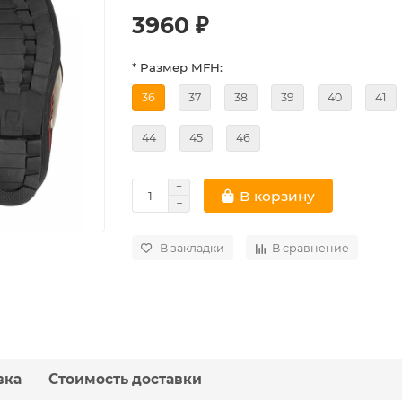
3960 ₽
* Размер MFH:
36
37
38
39
40
41
44
45
46
В корзину
В закладки
В сравнение
вка
Стоимость доставки