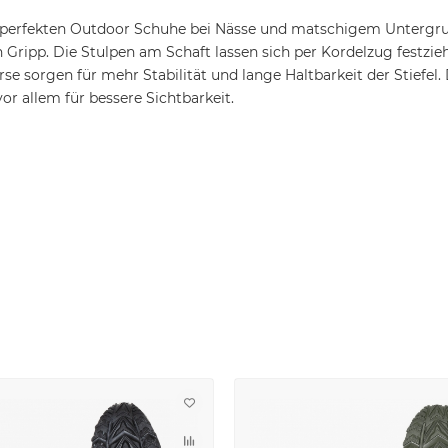
 perfekten Outdoor Schuhe bei Nässe und matschigem Untergrund.
ripp. Die Stulpen am Schaft lassen sich per Kordelzug festzie
e sorgen für mehr Stabilität und lange Haltbarkeit der Stiefel. 
or allem für bessere Sichtbarkeit.