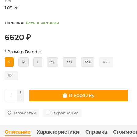
Вес
1.05 кг
Есть в наличии
6620 ₽
* Размер Brandit:
S
M
L
XL
XXL
3XL
4XL
5XL
В корзину
В закладки
В сравнение
Описание
Характеристики
Справка
Стоимост