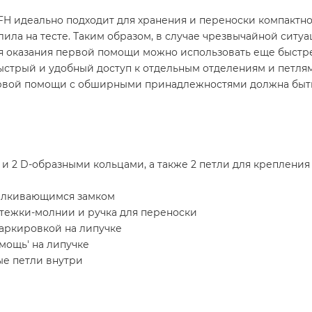
MFH идеально подходит для хранения и переноски компактн
тлила на тесте. Таким образом, в случае чрезвычайной сит
ля оказания первой помощи можно использовать еще быстр
ыстрый и удобный доступ к отдельным отделениям и петлям
первой помощи с обширными принадлежностями должна быть
и 2 D-образными кольцами, а также 2 петли для крепления 
елкивающимся замком
тежки-молнии и ручка для переноски
аркировкой на липучке
мощь' на липучке
е петли внутри