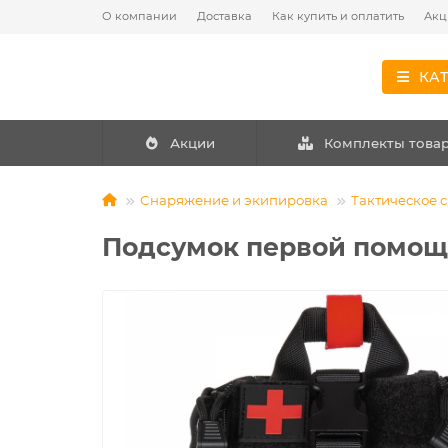
О компании
Доставка
Как купить и оплатить
Акц
КА
Акции
Комплекты това
Снаряжение и экипировка
Тактическое 
Подсумок первой помощ