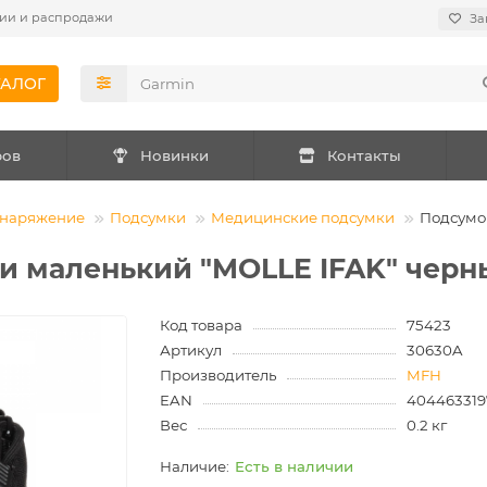
ии и распродажи
За
ТАЛОГ
ров
Новинки
Контакты
снаряжение
Подсумки
Медицинские подсумки
Подсумо
и маленький "MOLLE IFAK" черн
Код товара
75423
Артикул
30630A
Производитель
MFH
EAN
404463319
Вес
0.2 кг
Есть в наличии