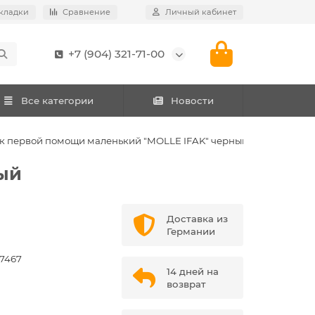
кладки
Сравнение
Личный кабинет
+7 (904) 321-71-00
Все категории
Новости
к первой помощи маленький "MOLLE IFAK" черный
ый
Доставка из
Германии
7467
14 дней на
возврат