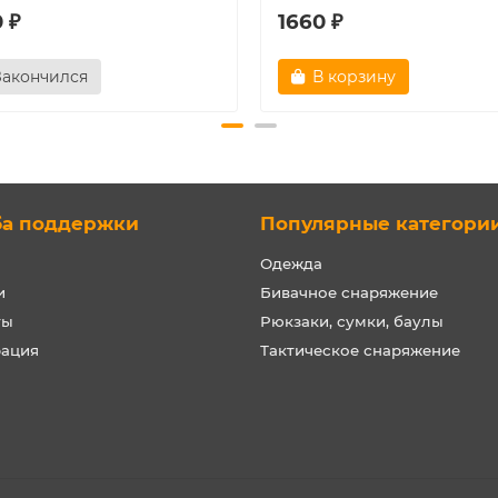
 ₽
1660 ₽
Закончился
В корзину
ба поддержки
Популярные категори
Одежда
и
Бивачное снаряжение
ты
Рюкзаки, сумки, баулы
рация
Тактическое снаряжение