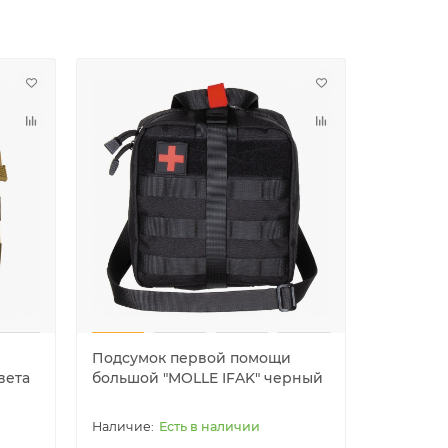
Подсумок первой помощи
Подсумо
вета
большой "MOLLE IFAK" черный
большой
оливков
Есть в наличии