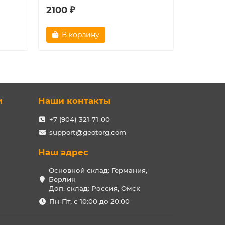
2100 ₽
2100 ₽
В корзину
В ко
и
Наши контакты
+7 (904) 321-71-00
support@geotorg.com
Наш адрес
Основной склад: Германия,
Берлин
Доп. склад: Россия, Омск
Пн-Пт, с 10:00 до 20:00