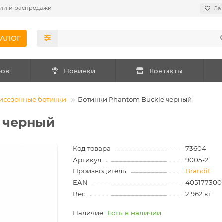
ии и распродажи
За
ТАЛОГ
ров
Новинки
Контакты
исезонные ботинки
Ботинки Phantom Buckle черный
e черный
Код товара
73604
Артикул
9005-2
Производитель
Brandit
EAN
405177300
Вес
2.962 кг
Есть в наличии