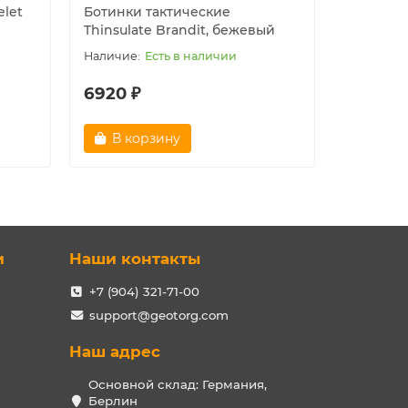
elet
Ботинки тактические
Тактичес
Thinsulate Brandit, бежевый
молнией
Есть в наличии
6920 ₽
7180 ₽
В корзину
В ко
и
Наши контакты
+7 (904) 321-71-00
support@geotorg.com
Наш адрес
Основной склад: Германия,
Берлин