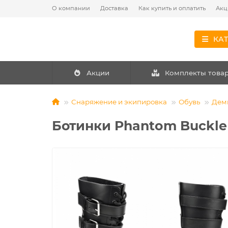
О компании
Доставка
Как купить и оплатить
Акц
КА
Акции
Комплекты това
Снаряжение и экипировка
Обувь
Дем
Ботинки Phantom Buckl