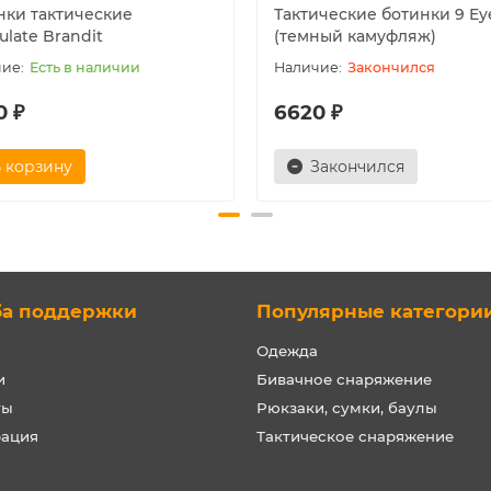
нки тактические
Тактические ботинки 9 Ey
ulate Brandit
(темный камуфляж)
Есть в наличии
Закончился
0 ₽
6620 ₽
 корзину
Закончился
ба поддержки
Популярные категори
Одежда
и
Бивачное снаряжение
ты
Рюкзаки, сумки, баулы
рация
Тактическое снаряжение